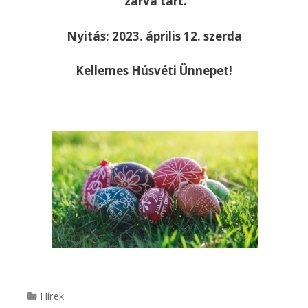
zárva tart.
Nyitás: 2023. április 12. szerda
Kellemes Húsvéti Ünnepet!
Categories
Hírek