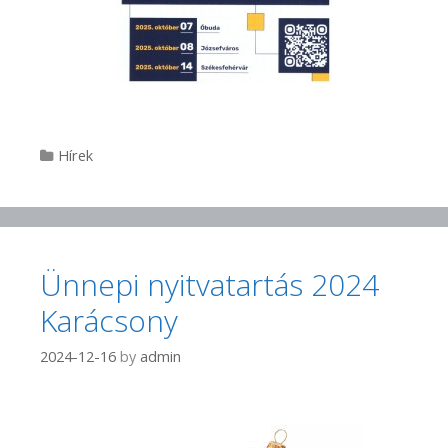
Categories
Hírek
Ünnepi nyitvatartás 2024
Karácsony
2024-12-16
by
admin