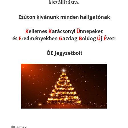
kiszállításra.
Ezúton kívánunk minden hallgatónak
K
ellemes
K
arácsonyi
Ü
nnepeket
és
E
redményekben
G
azdag
B
oldog
Ú
j
É
vet!
ÓE Jegyzetbolt
Categories
Hírek