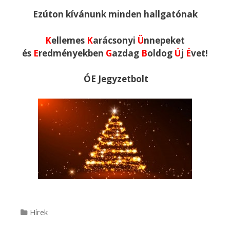
Ezúton kívánunk minden hallgatónak
K
ellemes
K
arácsonyi
Ü
nnepeket
és
E
redményekben
G
azdag
B
oldog
Ú
j
É
vet!
ÓE Jegyzetbolt
Categories
Hírek