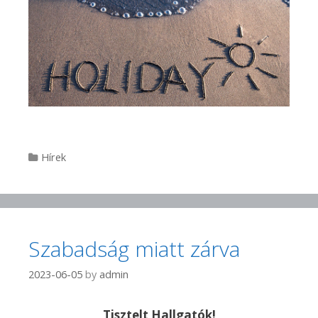
Categories
Hírek
Szabadság miatt zárva
2023-06-05
by
admin
Tisztelt Hallgatók!