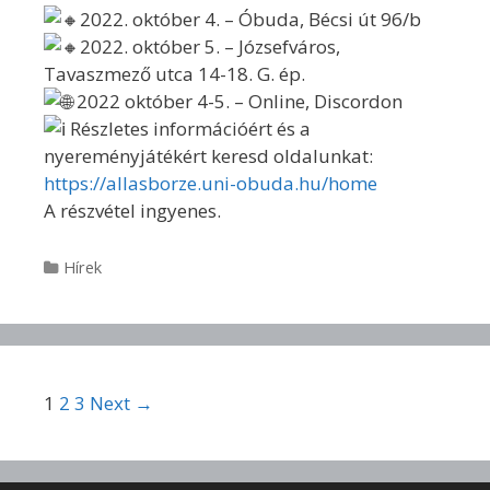
2022. október 4. – Óbuda, Bécsi út 96/b
2022. október 5. – Józsefváros,
Tavaszmező utca 14-18. G. ép.
2022 október 4-5. – Online, Discordon
Részletes információért és a
nyereményjátékért keresd oldalunkat:
https://allasborze.uni-obuda.hu/home
A részvétel ingyenes.
Categories
Hírek
Post navigation
1
2
3
Next →