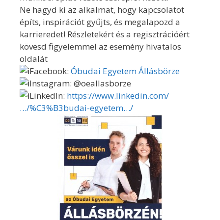
Ne hagyd ki az alkalmat, hogy kapcsolatot
építs, inspirációt gyűjts, és megalapozd a
karrieredet! Részletekért és a regisztrációért
kövesd figyelemmel az esemény hivatalos
oldalát
Facebook:
Óbudai Egyetem Állásbörze
Instagram: @oeallasborze
LinkedIn:
https://www.linkedin.com/
…/%C3%B3budai-egyetem…/