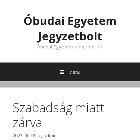
Skip to content
Óbudai Egyetem
Jegyzetbolt
Óbudai Egyetem Nonprofit Kft.
Menu
Szabadság miatt
zárva
2023-06-05
by
admin