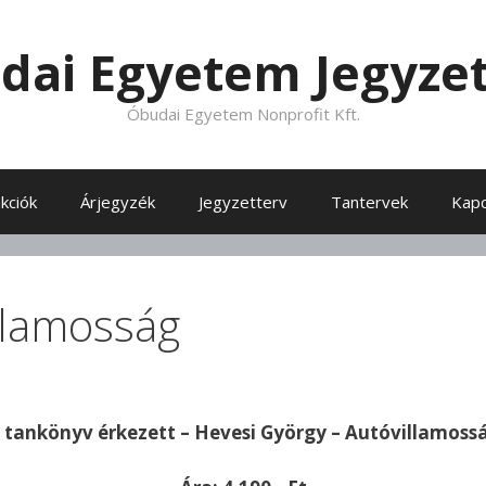
dai Egyetem Jegyzet
Óbudai Egyetem Nonprofit Kft.
akciók
Árjegyzék
Jegyzetterv
Tantervek
Kapc
llamosság
 tankönyv érkezett – Hevesi György – Autóvillamoss