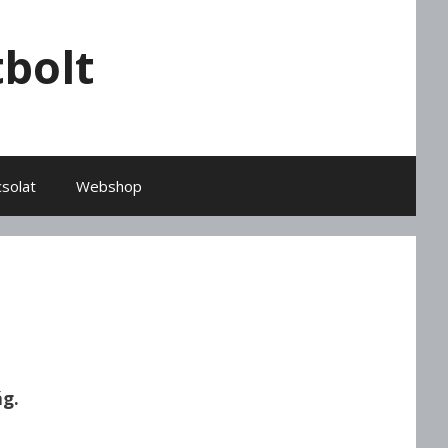
bolt
solat
Webshop
ág.